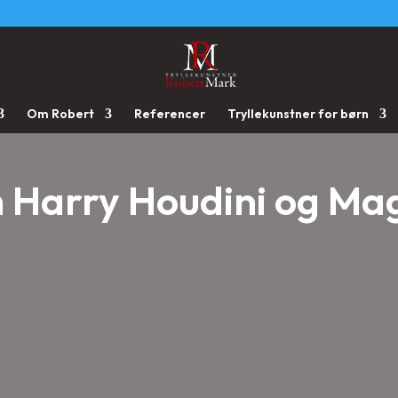
Om Robert
Referencer
Tryllekunstner for børn
Harry Houdini og Mag