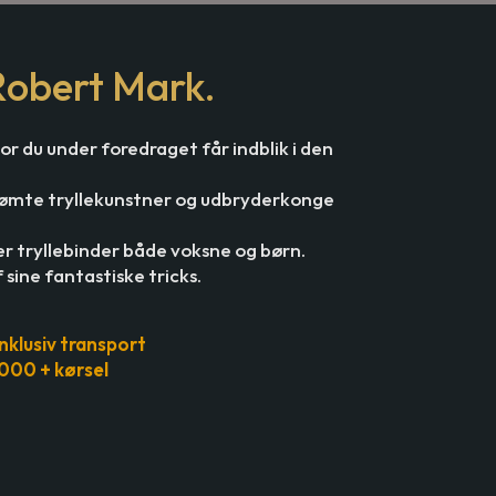
Robert Mark.
r du under foredraget får indblik i den
erømte tryllekunstner og udbryderkonge
 er tryllebinder både voksne og børn.
 sine fantastiske tricks.
inklusiv transport
6000 + kørsel