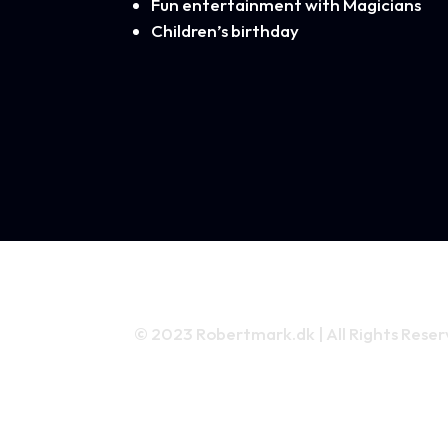
Fun entertainment with Magicians
Children’s birthday
© 2023 Robertmark.dk | All Rights Rese