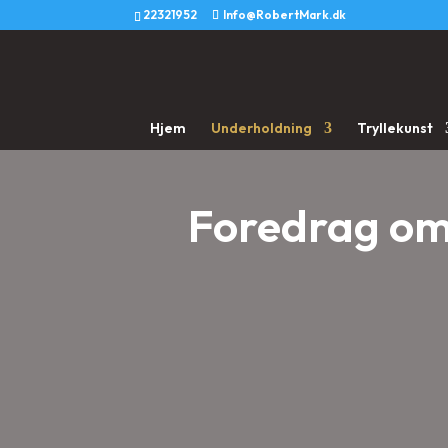
22321952
Info@RobertMark.dk
Hjem
Underholdning
Tryllekunst
Foredrag om 