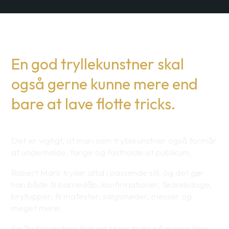
En god tryllekunstner skal
også gerne kunne mere end
bare at lave flotte tricks.
Det er vigtigt, at man som tryllekunstner også formår
at underholde, fange og fastholde sit publikum.
Robert Mark tryller altid i passende stil, og det gør
han både til barnedåb, konfirmationer, fødselsdage,
bryllupper, firmafester, salgsmøder, messer og
meget mere.
Se Tryllekunstner Robert Mark trylle på messe (maj