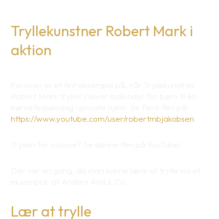
Tryllekunstner Robert Mark i
aktion
Foroven er et fint eksempel på, når Tryllekunstner
Robert Mark tryller / laver ballondyr for børn til en
børnefødselsdag i private hjem. Se flere film på:
https://www.youtube.com/user/robertmbjakobsen
Trylleri for voksne? Se denne film på YouTube!
Der var en gang, da man kunne lære at trylle via et
eksemplar af Anders And & Co.
Lær at trylle