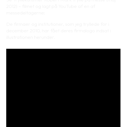
2012) – filmet og lagt på YouTube af en af
messedeltagerne:
De firmaer og institutioner, som jeg tryllede for i
december 2010, har fået deres firmalogo indsat i
illustrationen herunder.