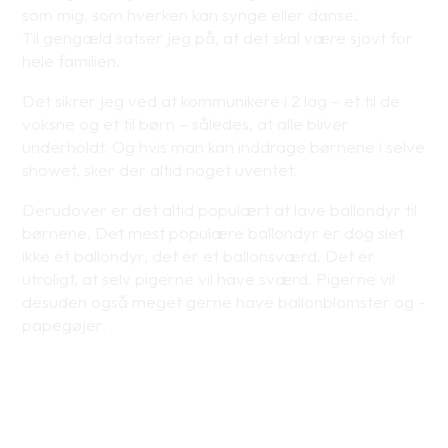
som mig, som hverken kan synge eller danse.
Til gengæld satser jeg på, at det skal være sjovt for
hele familien.
Det sikrer jeg ved at kommunikere i 2 lag – et til de
voksne og et til børn – således, at alle bliver
underholdt. Og hvis man kan inddrage børnene i selve
showet, sker der altid noget uventet.
Derudover er det altid populært at lave ballondyr til
børnene. Det mest populære ballondyr er dog slet
ikke et ballondyr, det er et ballonsværd. Det er
utroligt, at selv pigerne vil have sværd. Pigerne vil
desuden også meget gerne have ballonblomster og -
papegøjer.