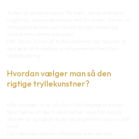
Trylleri er en sund hobby for børn, da de skal lære
noget nyt, samt præsentere det for andre. Det er en
utrolig god øvelse, som de kan bruge i skolen og
senere hen i deres arbejdsliv.
Der findes et hav af tryllekunstnere, der tilbyder at
optræde til forskellige arrangementer med Sjov
underholdning.
Hvordan vælger man så den
rigtige tryllekunstner?
Når udvalget nu er så stort? Selvfølgelig skal man
først tjekke, at den tryllekunstner, man har kig på,
tilbyder at optræde til det arrangement, man nu står
med.
Dernæst kan man se referencer liste, der har