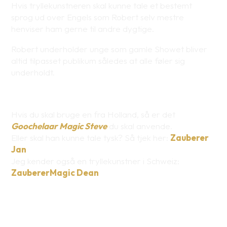
Hvis tryllekunstneren skal kunne tale et bestemt
sprog ud over Engels som Robert selv mestre
henviser ham gerne til andre dygtige.
Robert underholder unge som gamle Showet bliver
altid tilpasset publikum således at alle føler sig
underholdt.
Hvis du skal bruge en fra Holland, så er det
Goochelaar Magic Steve
du skal anvende.
Eller skal han kunne tale tysk? Så tjek her:
Zauberer
Jan
Jeg kender også en tryllekunstner i Schweiz:
ZaubererMagic Dean