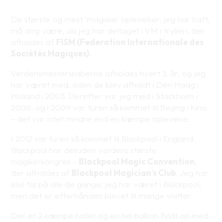
De største og mest ‘magiske’ oplevelser, jeg har haft,
må dog være, da jeg har deltaget i VM i trylleri, der
afholdes af
FISM (Federation Internationale des
Sociétés Magiques).
Verdensmesterskaberne afholdes hvert 3. år, og jeg
har været med, siden de blev afholdt i Den Haag i
Holland i 2003. Derefter var jeg med i Stockholm i
2006, og i 2009 var turen så kommet til Beijing i Kina
– det var intet mindre end en kæmpe oplevelse.
I 2012 var turen så kommet til Blackpool i England.
Blackpool har desuden verdens største
magikerkongres –
Blackpool Magic Convention
,
der afholdes af
Blackpool Magician’s Club
. Jeg har
ikke tal på alle de gange, jeg har været i Blackpool,
men det er efterhånden blevet til mange visitter.
Der er 2 kæmpe haller og en hel balkon fyldt op med