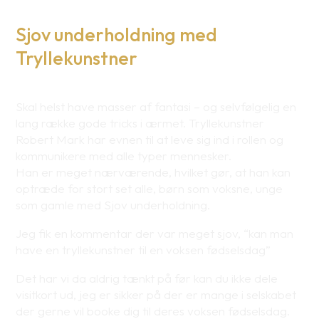
Sjov underholdning med
Tryllekunstner
Skal helst have masser af fantasi – og selvfølgelig en
lang række gode tricks i ærmet. Tryllekunstner
Robert Mark har evnen til at leve sig ind i rollen og
kommunikere med alle typer mennesker.
Han er meget nærværende, hvilket gør, at han kan
optræde for stort set alle, børn som voksne, unge
som gamle med Sjov underholdning.
Jeg fik en kommentar der var meget sjov, “kan man
have en tryllekunstner til en voksen fødselsdag”
Det har vi da aldrig tænkt på før kan du ikke dele
visitkort ud, jeg er sikker på der er mange i selskabet
der gerne vil booke dig til deres voksen fødselsdag.