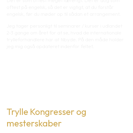
Det er som oftest meget lærerigt. Det er dog som
oftest på engelsk, så det er vigtigt, at du forstår
engelsk, før du møder op til sådan et arrangement.
Jeg tager personligt til seminarer / kurser i udlandet
2-3 gange om året for at se, hvad de internationale
trylleforhandlere har at tilbyde. På den måde holder
jeg mig også opdateret indenfor feltet.
Trylle Kongresser og
mesterskaber