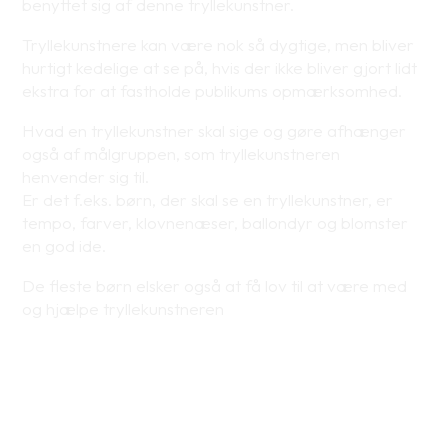
benyttet sig af denne tryllekunstner.
Tryllekunstnere kan være nok så dygtige, men bliver
hurtigt kedelige at se på, hvis der ikke bliver gjort lidt
ekstra for at fastholde publikums opmærksomhed.
Hvad en tryllekunstner skal sige og gøre afhænger
også af målgruppen, som tryllekunstneren
henvender sig til.
Er det f.eks. børn, der skal se en tryllekunstner, er
tempo, farver, klovnenæser, ballondyr og blomster
en god ide.
De fleste børn elsker også at få lov til at være med
og hjælpe tryllekunstneren