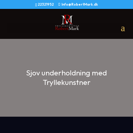
22321952
Info@RobertMark.dk
Sjov underholdning med
Tryllekunstner