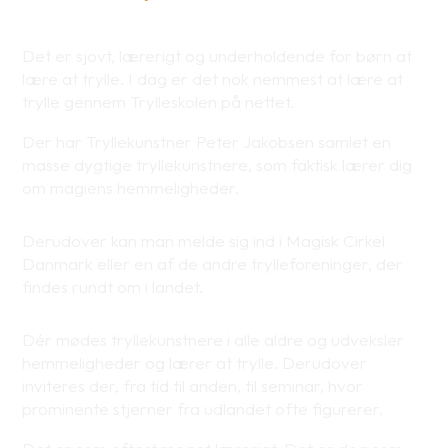
Det er sjovt, lærerigt og underholdende for børn at
lære at trylle. I dag er det nok nemmest at lære at
trylle gennem Trylleskolen på nettet.
Der har Tryllekunstner Peter Jakobsen samlet en
masse dygtige tryllekunstnere, som faktisk lærer dig
om magiens hemmeligheder.
Derudover kan man melde sig ind i Magisk Cirkel
Danmark eller en af de andre trylleforeninger, der
findes rundt om i landet.
Dér mødes tryllekunstnere i alle aldre og udveksler
hemmeligheder og lærer at trylle. Derudover
inviteres der, fra tid til anden, til seminar, hvor
prominente stjerner fra udlandet ofte figurerer.