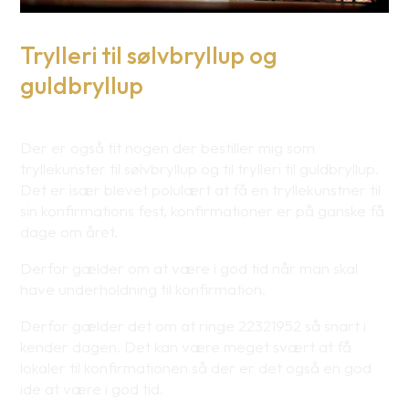
Trylleri til sølvbryllup og
guldbryllup
Der er også tit nogen der bestiller mig som
tryllekunster til sølvbryllup og til trylleri til guldbryllup.
Det er især blevet polulært at få en tryllekunstner til
sin konfirmations fest, konfirmationer er på ganske få
dage om året.
Derfor gælder om at være i god tid når man skal
have underholdning til konfirmation.
Derfor gælder det om at ringe 22321952 så snart i
kender dagen. Det kan være meget svært at få
lokaler til konfirmationen så der er det også en god
ide at være i god tid.