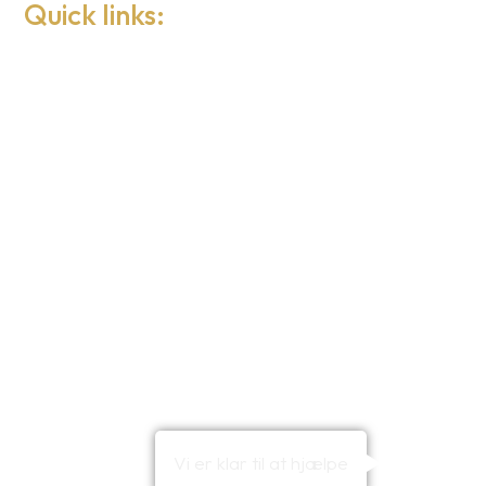
Quick links:
Contact
About Robert
References
Fun entertainment with Magicians
Children’s birthday
Stand-Up Comedy Magic Show
Magician
Magic of Sales
Underholdning
Bryllupsunderholdning
Vi er klar til at hjælpe