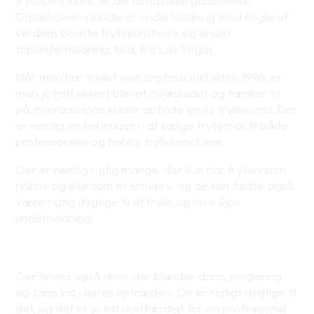
tryllekunstnere, er de fantastiske gallashows.
Gallashowet inkluderer underholdning med nogle af
verdens bedste tryllekunstnere og andet
topunderholdning, bl.a. fra Las Vegas.
Når man har tryllet som professionel siden 1996, er
man jo helt sikkert blevet miljøskadet og tænker tit
på, hvordan man kunne opfinde en ny tryllekunst. Der
er nemlig en hel industri i at sælge trylletrick til både
professionelle og hobby tryllekunstnere.
Der er nemlig rigtig mange, der kun har trylleri som
hobby og ikke som et erhverv, og de kan faktisk også
være rigtig dygtige til at trylle og lave Sjov
underholdning.
Der findes også dem, der blander dans, jonglering
og sang ind i deres optræden. De er rigtigt dygtige til
det, og det er jo lidt uretfærdigt for en professionel