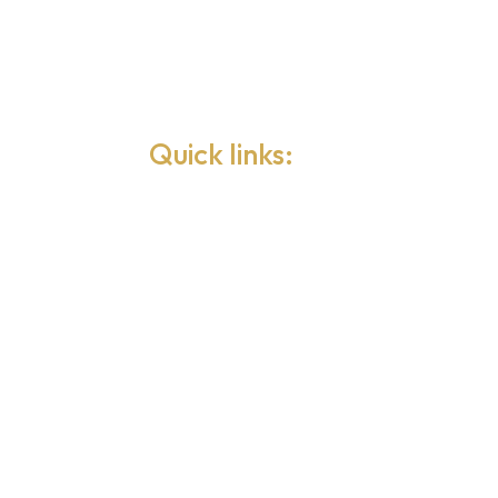
Quick links:
Contact
About Robert
References
Fun entertainment with Magicians
Children’s birthday