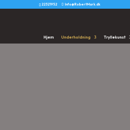
22321952
Info@RobertMark.dk
Hjem
Underholdning
Tryllekunst