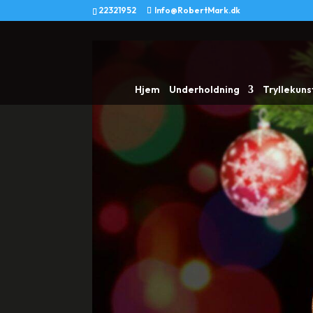
22321952
Info@RobertMark.dk
Hjem
Underholdning
Tryllekuns