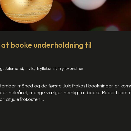
l at booke underholdning til
ng
,
Julemand
,
trylle
,
Tryllekunst
,
Tryllekunstner
eptember måned og de første Julefrokost bookninger er ko
 der heleåret, mange vælger nemligt at booke Robert sam
or at julefrokosten...