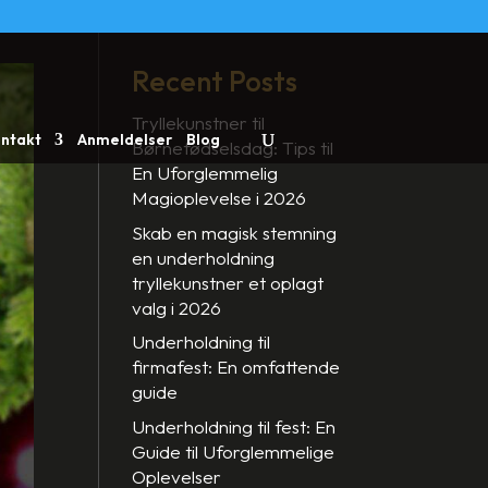
Recent Posts
Tryllekunstner til
ntakt
Anmeldelser
Blog
Børnefødselsdag: Tips til
En Uforglemmelig
Magioplevelse i 2026
Skab en magisk stemning
en underholdning
tryllekunstner et oplagt
valg i 2026
Underholdning til
firmafest: En omfattende
guide
Underholdning til fest: En
Guide til Uforglemmelige
Oplevelser