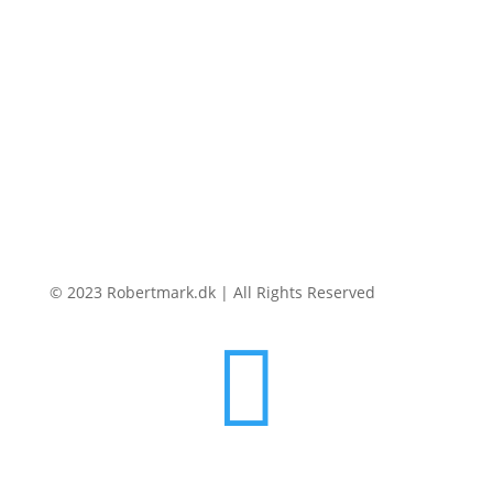
Foredrag om Harry Houdini og Magiens Historie
Magisk Teambuilding
Privatlivspolitik
© 2023 Robertmark.dk | All Rights Reserved
