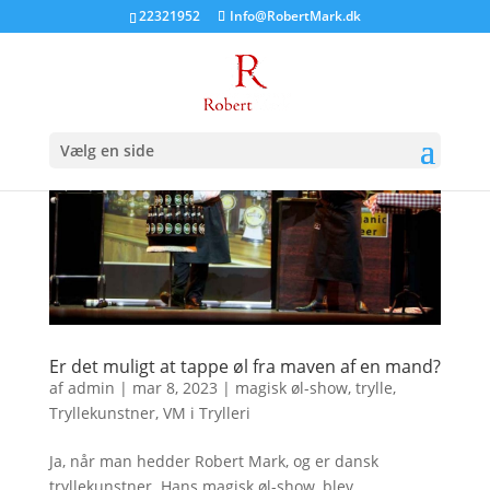
22321952
Info@RobertMark.dk
Vælg en side
Er det muligt at tappe øl fra maven af en mand?
af
admin
|
mar 8, 2023
|
magisk øl-show
,
trylle
,
Tryllekunstner
,
VM i Trylleri
Ja, når man hedder Robert Mark, og er dansk
tryllekunstner. Hans magisk øl-show, blev