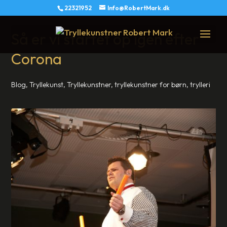
22321952
Info@RobertMark.dk
Så er vi startet op igen efter
Corona
Blog
,
Tryllekunst
,
Tryllekunstner
,
tryllekunstner for børn
,
trylleri